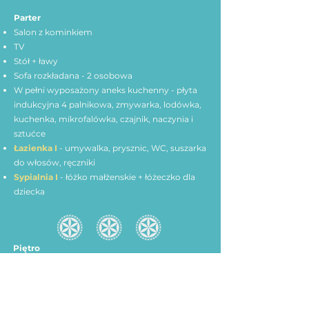
Parte
r
Salon z kominkiem
TV
Stół + ławy
Sofa rozkładana - 2 osobowa
W pełni wyposażony aneks kuchenny - płyta
indukcyjna 4 palnikowa, zmywarka, lodówka,
kuchenka, mikrofalówka, czajnik, naczynia i
sztućce
Łazienka I
- umywalka, prysznic, WC, suszarka
do włosów, ręczniki
Sypialnia I
- łóżko małżenskie + łóżeczko dla
dziecka
Piętro
Sypialnia II
- łóżko małżenskie, łóżko
pojedyncze + balkon widok na Giewont
Sypialnia III
- łóżko małżenskie, łóżko
pojedyncze + balkon widok na Gubałówkę